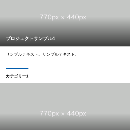
プロジェクトサンプル4
サンプルテキスト。サンプルテキスト。
カテゴリー1